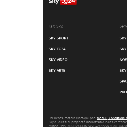
I siti Sky:
Serv
SKY SPORT
SKY
SKY TG24
SKY
SKY VIDEO
NO
SKY ARTE
SKY
SPA
PRO
Per il consumatore clicca qui per i
Moduli, Condizioni 
Sky e i diritti di proprietà intellettuale in essi conten
Milano P.IVA 04619241005. SkyTG24: ISSN 3035-1537 e