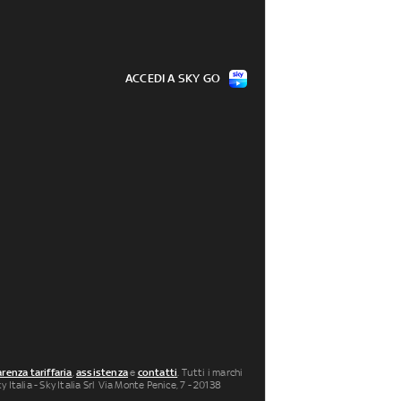
ACCEDI A SKY GO
renza tariffaria
,
assistenza
e
contatti
. Tutti i marchi
 Italia - Sky Italia Srl Via Monte Penice, 7 - 20138