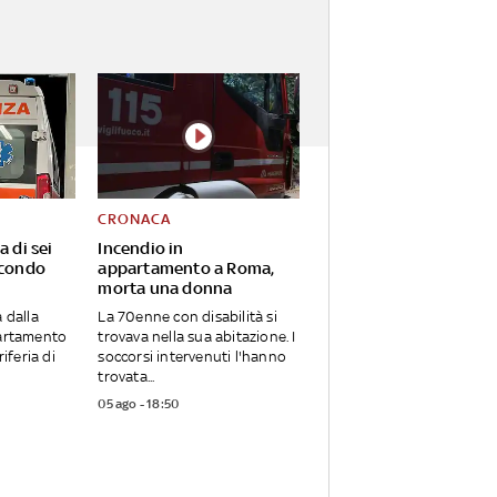
CRONACA
a di sei
Incendio in
econdo
appartamento a Roma,
morta una donna
 dalla
La 70enne con disabilità si
partamento
trovava nella sua abitazione. I
riferia di
soccorsi intervenuti l'hanno
trovata...
05 ago - 18:50