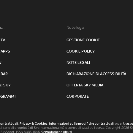
izi:
Note legali:
 TV
GESTIONE COOKIE
 APPS
COOKIE POLICY
W
NOTE LEGALI
 BAR
DICHIARAZIONE DI ACCESSIBILITÀ
ZI SKY
OFFERTA SKY MEDIA
GRAMMI
CORPORATE
contrattuali
,
Privacy & Cookies
,
informazioni sulle modifiche contrattuali
o per
traspa
uti, sono di proprietà di Sky international AG e sono utilizzati su licenza. Copyright 2026 Sky
 SkySport: ISSN 3035-1545.
Segnalazione Abusi