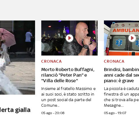
CRONACA
CRONACA
Morto Roberto Buffagni,
Brindisi, bambin
rilanciò "Peter Pan" e
anni cade dal s
"Villa delle Rose"
piano: è grave
Insieme al fratello Massimo e
La piccola è caduta
ai suoi soci, è stato scritto in
finestra di un ap
un post social da parte del
che si trova alla pe
Comune...
Mesagne....
lerta gialla
05 ago - 20:08
05 ago - 19:07