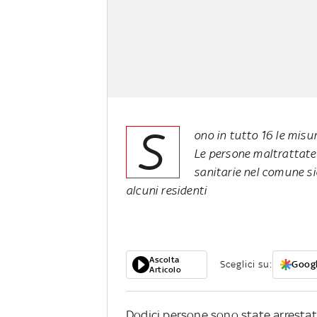
S
ono in tutto 16 le misur
Le persone maltrattate 
sanitarie nel comune sic
alcuni residenti
Ascolta
Sceglici su:
Googl
Articolo
Dodici persone sono state arrestat