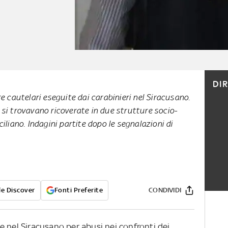
DI
e cautelari eseguite dai carabinieri nel Siracusano.
si trovavano ricoverate in due strutture socio-
iliano. Indagini partite dopo le segnalazioni di
e Discover
Fonti Preferite
CONDIVIDI
e nel Siracusano per abusi nei confronti dei