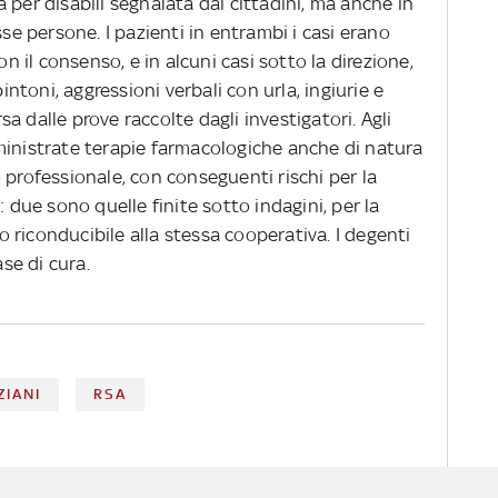
 per disabili segnalata dai cittadini, ma anche in
sse persone. I pazienti in entrambi i casi erano
on il consenso, e in alcuni casi sotto la direzione,
pintoni, aggressioni verbali con urla, ingiurie e
a dalle prove raccolte dagli investigatori. Agli
ministrate terapie farmacologiche anche di natura
 professionale, con conseguenti rischi per la
: due sono quelle finite sotto indagini, per la
to riconducibile alla stessa cooperativa. I degenti
ase di cura.
ZIANI
RSA