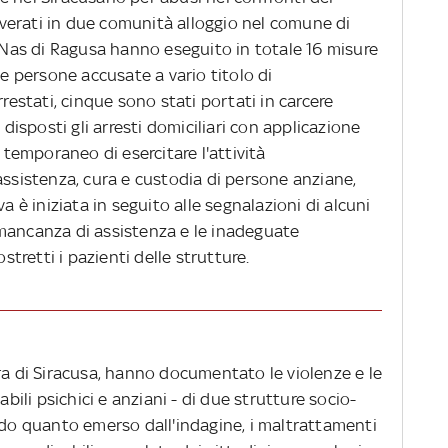
coverati in due comunità alloggio nel comune di
l Nas di Ragusa hanno eseguito in totale 16 misure
te persone accusate a vario titolo di
rrestati, cinque sono stati portati in carcere
 disposti gli arresti domiciliari con applicazione
o temporaneo di esercitare l'attività
assistenza, cura e custodia di persone anziane,
tiva è iniziata in seguito alle segnalazioni di alcuni
mancanza di assistenza e le inadeguate
ostretti i pazienti delle strutture.
ra di Siracusa, hanno documentato le violenze e le
abili psichici e anziani - di due strutture socio-
ndo quanto emerso dall'indagine, i maltrattamenti