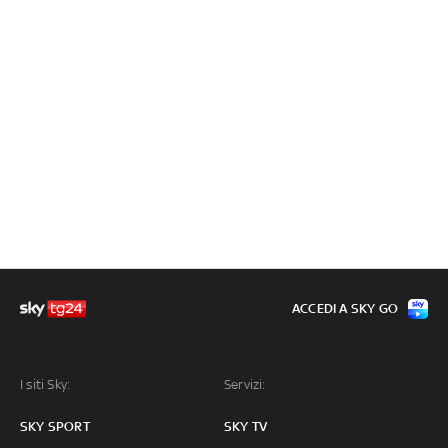
ACCEDI A SKY GO
I siti Sky:
Servizi:
SKY SPORT
SKY TV