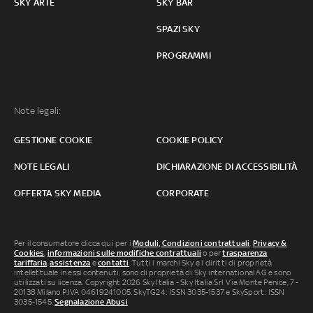
SKY ARTE
SKY BAR
SPAZI SKY
PROGRAMMI
Note legali:
GESTIONE COOKIE
COOKIE POLICY
NOTE LEGALI
DICHIARAZIONE DI ACCESSIBILITÀ
OFFERTA SKY MEDIA
CORPORATE
Per il consumatore clicca qui per i
Moduli, Condizioni contrattuali
,
Privacy &
Cookies
,
informazioni sulle modifiche contrattuali
o per
trasparenza
tariffaria
,
assistenza
e
contatti
. Tutti i marchi Sky e i diritti di proprietà
intellettuale in essi contenuti, sono di proprietà di Sky international AG e sono
utilizzati su licenza. Copyright 2026 Sky Italia - Sky Italia Srl Via Monte Penice, 7 -
20138 Milano P.IVA 04619241005. SkyTG24: ISSN 3035-1537 e SkySport: ISSN
3035-1545.
Segnalazione Abusi