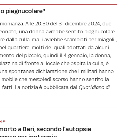
to piagnucolare"
imonianza. Alle 20.30 del 31 dicembre 2024, due
neonato, una donna avrebbe sentito piagnucolare,
re dalla culla, ma li avrebbe scambiati per miagolii,
el quartiere, molti dei quali adottati da alcuni
amento del piccolo, quindi il 4 gennaio, la donna,
zzina di fronte al locale che ospita la culla, è
 una spontanea dichiarazione che i militari hanno
a mobile che mercoledì scorso hanno sentito la
atti. La notizia è pubblicata dal
Quotidiano di
HE
orto a Bari, secondo l’autopsia
ecesso per ipotermia