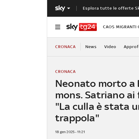
Esplora tutte le offerte S
CAOS MIGRANTI 
CRONACA
News
Video
Approf
CRONACA
Neonato morto a B
mons. Satriano ai 
"La culla è stata 
trappola"
18 gen 2025 - 11:21