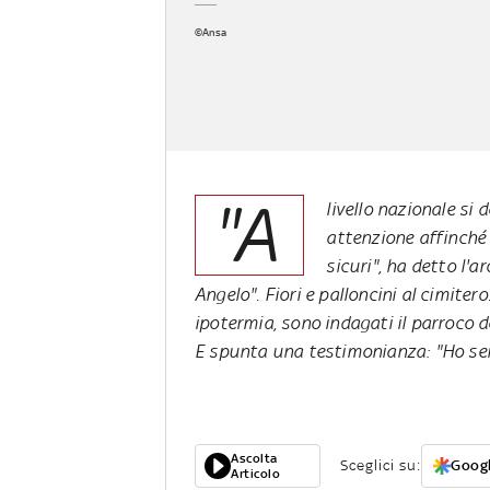
©Ansa
"A
livello nazionale s
attenzione affinché
sicuri", ha detto l'a
Angelo". Fiori e palloncini al cimiter
ipotermia, sono indagati il parroco 
E spunta una testimonianza: "Ho sen
Ascolta
Sceglici su:
Googl
Articolo