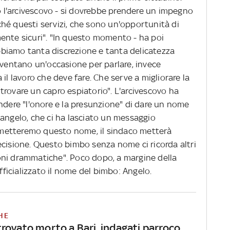
to l'arcivescovo - si dovrebbe prendere un impegno
hé questi servizi, che sono un'opportunità di
ente sicuri". "In questo momento - ha poi
biamo tanta discrezione e tanta delicatezza
iventano un'occasione per parlare, invece
il lavoro che deve fare. Che serve a migliorare la
trovare un capro espiatorio". L'arcivescovo ha
ndere "l'onore e la presunzione" di dare un nome
 angelo, che ci ha lasciato un messaggio
metteremo questo nome, il sindaco metterà
ecisione. Questo bimbo senza nome ci ricorda altri
oni drammatiche". Poco dopo, a margine della
ufficializzato il nome del bimbo: Angelo.
HE
rovato morto a Bari, indagati parroco