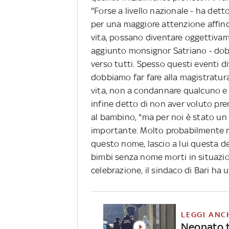
"Forse a livello nazionale - ha det
per una maggiore attenzione affinc
vita, possano diventare oggettivam
aggiunto monsignor Satriano - dob
verso tutti. Spesso questi eventi d
dobbiamo far fare alla magistratura 
vita, non a condannare qualcuno e 
infine detto di non aver voluto pre
al bambino, "ma per noi è stato un
importante. Molto probabilmente 
questo nome, lascio a lui questa d
bimbi senza nome morti in situazi
celebrazione, il sindaco di Bari ha 
LEGGI ANC
Neonato t