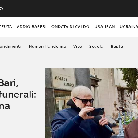
ky
CEUTA
ADDIO BARESI
ONDATA DI CALDO
USA-IRAN
UCRAIN
ondimenti
Numeri Pandemia
Vite
Scuola
Basta
ari,
funerali:
una