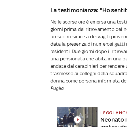
La testimonianza: "Ho senti
Nelle scorse ore è emersa una test
giorni prima del ritrovamento del 
un suono simile a dei vagiti proveni
data la presenza di numerosi gatti n
residenti. Due giorni dopo il ritrov
una pensionata che abita in una pala
andata dai carabinieri per rendere
trasmesso ai colleghi della squadr
donna come persona informata dei f
Puglia
.
LEGGI ANC
Neonato m
ipotesi d