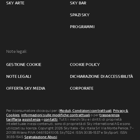
SKY ARTE
SKY BAR
SPAZI SKY
PROGRAMMI
Note legali:
GESTIONE COOKIE
COOKIE POLICY
NOTE LEGALI
DICHIARAZIONE DI ACCESSIBILITÀ
OFFERTA SKY MEDIA
CORPORATE
Per il consumatore clicca qui per i
Moduli, Condizioni contrattuali
,
Privacy &
Cookies
,
informazioni sulle modifiche contrattuali
o per
trasparenza
tariffaria
,
assistenza
e
contatti
. Tutti i marchi Sky e i diritti di proprietà
intellettuale in essi contenuti, sono di proprietà di Sky international AG e sono
utilizzati su licenza. Copyright 2026 Sky Italia - Sky Italia Srl Via Monte Penice, 7 -
20138 Milano P.IVA 04619241005. SkyTG24: ISSN 3035-1537 e SkySport: ISSN
3035-1545.
Segnalazione Abusi