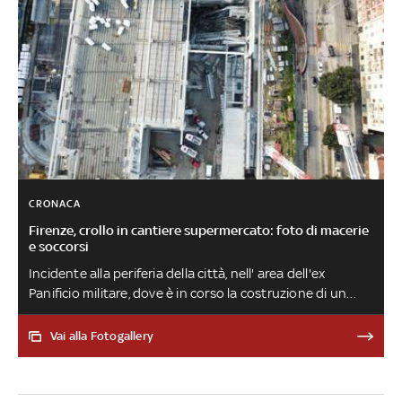
CRONACA
Firenze, crollo in cantiere supermercato: foto di macerie
e soccorsi
Incidente alla periferia della città, nell' area dell'ex
Panificio militare, dove è in corso la costruzione di un
supermercato Esselunga. Una trave di cemento di 20
metri che reggeva un solaio si sarebbe spezzata
Vai alla Fotogallery
colpendo in pieno alcuni operai. Otto le persone
coinvolte: 3 morti, 2 risultano ancora dispersi sotto le
macerie. Tre sono stati estratti vivi e sono in ospedale