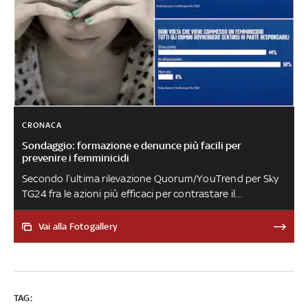
CRONACA
Sondaggio: formazione e denunce più facili per
prevenire i femminicidi
Secondo l’ultima rilevazione Quorum/YouTrend per Sky
TG24 fra le azioni più efficaci per contrastare il
femminicidio, le due opzioni più indicate (26% ciascuna)
sono state l’introduzione dell’educazione di genere nelle
Vai alla Fotogallery
scuole e facilitare la denuncia della violenza di genere da
parte delle donne. La fascia d'età 18-34 è più incline
all'educazione di genere (29%) e meno
favorevole all'inasprimento delle pene (12%)
TAG: