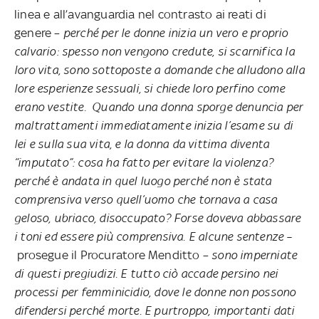
linea e all’avanguardia nel contrasto ai reati di
genere –
perché per le donne inizia un vero e proprio
calvario: spesso non vengono credute, si scarnifica la
loro vita, sono sottoposte a domande che alludono alla
lore esperienze sessuali, si chiede loro perfino come
erano vestite. Quando una donna sporge denuncia per
maltrattamenti immediatamente inizia l’esame su di
lei e sulla sua vita, e la donna da vittima diventa
“imputato”: cosa ha fatto per evitare la violenza?
perché è andata in quel luogo perché non è stata
comprensiva verso quell’uomo che tornava a casa
geloso, ubriaco, disoccupato? Forse doveva abbassare
i toni ed essere più comprensiva. E alcune sentenze –
prosegue il Procuratore Menditto –
sono imperniate
di
questi
pregiudizi.
E tutto ciò accade persino nei
processi per femminicidio, dove le donne non possono
difendersi perché morte. E purtroppo, importanti dati