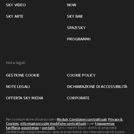
SKY VIDEO
NOW
SKY ARTE
SKY BAR
SPAZI SKY
PROGRAMMI
Note legali:
GESTIONE COOKIE
COOKIE POLICY
NOTE LEGALI
DICHIARAZIONE DI ACCESSIBILITÀ
OFFERTA SKY MEDIA
CORPORATE
Per il consumatore clicca qui per i
Moduli, Condizioni contrattuali
,
Privacy &
Cookies
,
informazioni sulle modifiche contrattuali
o per
trasparenza
tariffaria
,
assistenza
e
contatti
. Tutti i marchi Sky e i diritti di proprietà
intellettuale in essi contenuti, sono di proprietà di Sky international AG e sono