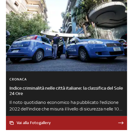
CRONACA
Indice criminalità nelle città italiane: la classifica del Sole
24 Ore
Il noto quotidiano economico ha pubblicato l'edizione
2022 dell'indice che misura il livello di sicurezza nelle 106
province italiane considerando le denunce sporte
nell'arco di 12 mesi per 18 tipologie di reato. Da Napoli a
Vai alla Fotogallery
Prato passando per Roma, ecco quali sono le località con