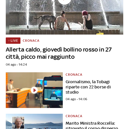
CRONACA
LIVE
Allerta caldo, giovedì bollino rosso in 27
città, picco mai raggiunto
04 ago - 14:24
CRONACA
Giornalismo, la Tobagi
riparte con 22 borse di
studio
04 ago - 14:06
CRONACA
Marito Ministra Roccella:
ritrovato il corpo disperso