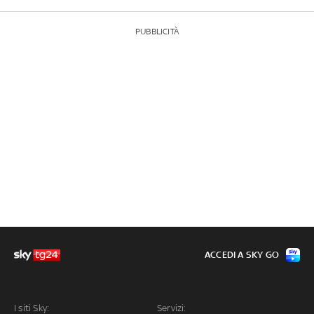
PUBBLICITÀ
ACCEDI A SKY GO
I siti Sky:
Servizi: