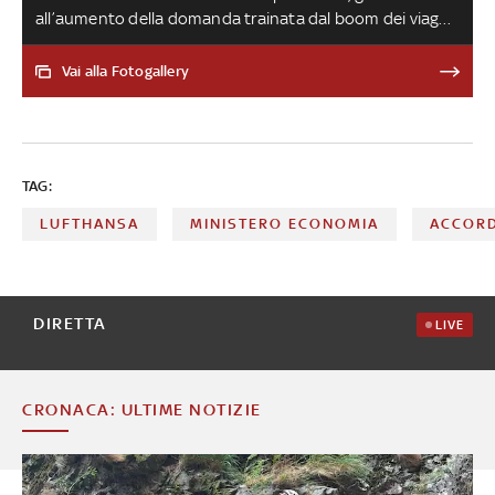
all’aumento della domanda trainata dal boom dei viaggi
d'affari e turistici. Il colosso aereo tedesco ha
annunciato di essere alla ricerca di 20mila figure
Vai alla Fotogallery
professionali, mentre la compagnia italiana intende
incrementare il proprio organico di 1.250 unità. Nella lista
di coloro che offrono lavoro ci sono anche Air France-
Klm, Air India e Ryanair
TAG:
LUFTHANSA
MINISTERO ECONOMIA
ACCOR
DIRETTA
LIVE
CRONACA: ULTIME NOTIZIE