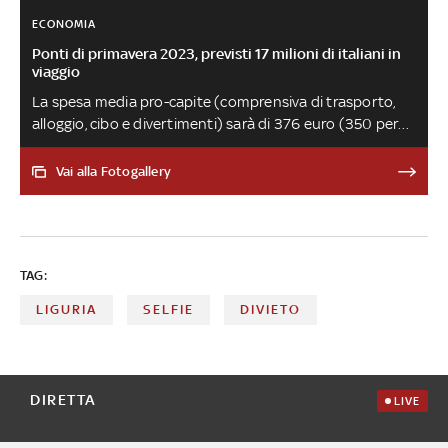
ECONOMIA
Ponti di primavera 2023, previsti 17 milioni di italiani in
viaggio
La spesa media pro-capite (comprensiva di trasporto,
alloggio, cibo e divertimenti) sarà di 376 euro (350 per
chi rimarrà in Italia e 708 per chi andrà all'estero), con un
conseguente giro d'affari di circa 3 miliardi e 45 milioni di
Vai alla Fotogallery
euro. Benissimo le città d'arte. Le località marine
registrano una saturazione media del 72% dell'offerta
disponibile, le località dei laghi e di montagna si
attestano rispettivamente al 68% e al 67% di
TAG:
occupazione
LIGURIA
SELFIE
DIVIETO
DIRETTA
LIVE