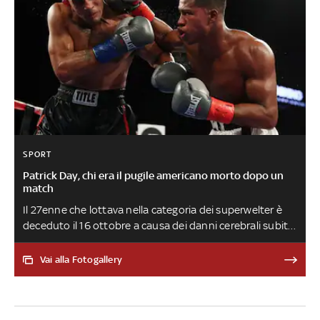
SPORT
Patrick Day, chi era il pugile americano morto dopo un
match
Il 27enne che lottava nella categoria dei superwelter è
deceduto il 16 ottobre a causa dei danni cerebrali subiti
sul ring durante l’incontro con il connazionale Charles
Conwell. Professionista dal 2013, l’atleta di New York
Vai alla Fotogallery
aveva vinto il campionato Ibf nel 2019