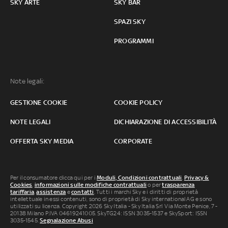
SKY ARTE
SKY BAR
SPAZI SKY
PROGRAMMI
Note legali:
GESTIONE COOKIE
COOKIE POLICY
NOTE LEGALI
DICHIARAZIONE DI ACCESSIBILITÀ
OFFERTA SKY MEDIA
CORPORATE
Per il consumatore clicca qui per i
Moduli, Condizioni contrattuali
,
Privacy &
Cookies
,
informazioni sulle modifiche contrattuali
o per
trasparenza
tariffaria
,
assistenza
e
contatti
. Tutti i marchi Sky e i diritti di proprietà
intellettuale in essi contenuti, sono di proprietà di Sky international AG e sono
utilizzati su licenza. Copyright 2026 Sky Italia - Sky Italia Srl Via Monte Penice, 7 -
20138 Milano P.IVA 04619241005. SkyTG24: ISSN 3035-1537 e SkySport: ISSN
3035-1545.
Segnalazione Abusi