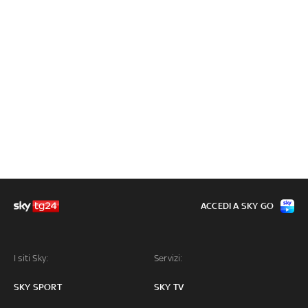
ACCEDI A SKY GO
I siti Sky:
Servizi:
SKY SPORT
SKY TV