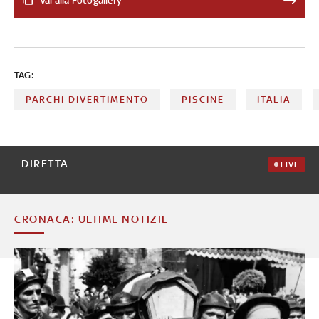
Vai alla Fotogallery
all'interno delle case di alcuni vip, ecco le loro piscine
TAG:
PARCHI DIVERTIMENTO
PISCINE
ITALIA
DIRETTA
LIVE
CRONACA: ULTIME NOTIZIE