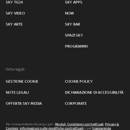
SKY TG24
SKY APPS
SKY VIDEO
NOW
SKY ARTE
SKY BAR
SPAZI SKY
PROGRAMMI
Note legali:
GESTIONE COOKIE
COOKIE POLICY
NOTE LEGALI
DICHIARAZIONE DI ACCESSIBILITÀ
OFFERTA SKY MEDIA
CORPORATE
Per il consumatore clicca qui per i
Moduli, Condizioni contrattuali
,
Privacy &
Cookies
,
informazioni sulle modifiche contrattuali
o per
trasparenza