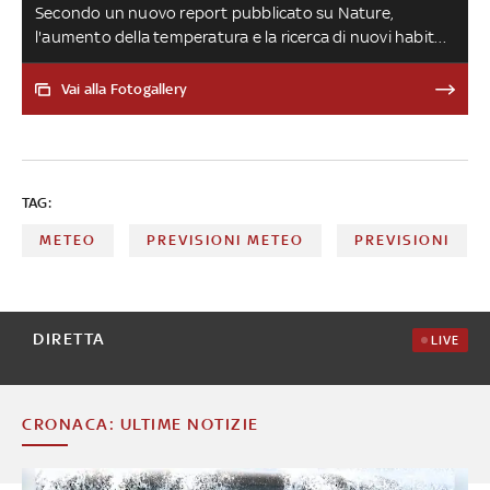
Secondo un nuovo report pubblicato su Nature,
l'aumento della temperatura e la ricerca di nuovi habitat
più miti da parte degli animali causerà un aumento della
trasmissione di virus ponendo un serio rischio anche per
Vai alla Fotogallery
la salute degli uomini. Alcuni scienziati sono più cauti
sulle possibili conseguenze, ma si sottolinea come sia
sempre più importante agire sul fronte della
prevenzione
TAG:
METEO
PREVISIONI METEO
PREVISIONI
DIRETTA
LIVE
CRONACA: ULTIME NOTIZIE