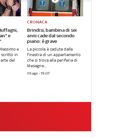
CRONACA
uffagni,
Brindisi, bambina di sei
Pan" e
anni cade dal secondo
"
piano: è grave
o Massimo e
La piccola è caduta dalla
 scritto in
finestra di un appartamento
parte del
che si trova alla periferia di
Mesagne....
05 ago - 19:07