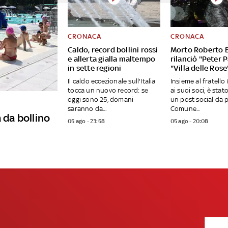
CRONACA
CRONACA
Caldo, record bollini rossi
Morto Roberto B
e allerta gialla maltempo
rilanciò "Peter 
in sette regioni
"Villa delle Rose
Il caldo eccezionale sull'Italia
Insieme al fratell
tocca un nuovo record: se
ai suoi soci, è stato
oggi sono 25, domani
un post social da 
saranno da...
Comune...
 da bollino
05 ago - 23:58
05 ago - 20:08