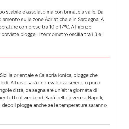
o stabile e assolato ma con brinate a valle. Da
lamento sulle zone Adriatiche e in Sardegna. A
rature comprese tra 10 e 17°C. A Firenze
eviste piogge. Il termometro oscilla tra i 3 e i
icilia orientale e Calabria ionica, piogge che
ledì. Altrove sarà in prevalenza sereno o poco
ngole città, da segnalare un’altra giornata di
 per tutto il weekend. Sarà bello invece a Napoli,
 deboli piogge anche se le temperature saranno