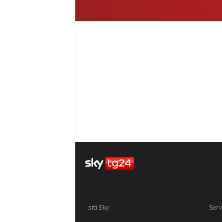
I siti Sky:
Serv