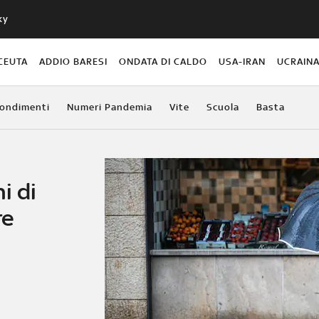
ky
CEUTA
ADDIO BARESI
ONDATA DI CALDO
USA-IRAN
UCRAIN
ondimenti
Numeri Pandemia
Vite
Scuola
Basta
i di
re