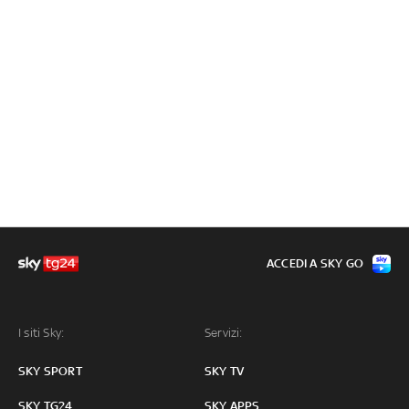
ACCEDI A SKY GO
I siti Sky:
Servizi:
SKY SPORT
SKY TV
SKY TG24
SKY APPS