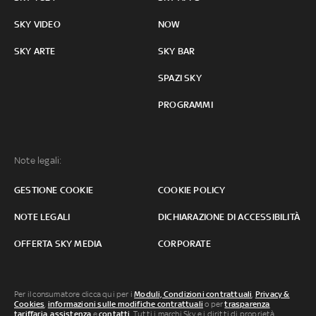
SKY VIDEO
NOW
SKY ARTE
SKY BAR
SPAZI SKY
PROGRAMMI
Note legali:
GESTIONE COOKIE
COOKIE POLICY
NOTE LEGALI
DICHIARAZIONE DI ACCESSIBILITÀ
OFFERTA SKY MEDIA
CORPORATE
Per il consumatore clicca qui per i
Moduli, Condizioni contrattuali
,
Privacy &
Cookies
,
informazioni sulle modifiche contrattuali
o per
trasparenza
tariffaria
,
assistenza
e
contatti
. Tutti i marchi Sky e i diritti di proprietà