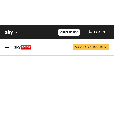
LOGIN
OFFERTE SKY
SKY TG24 INSIDER