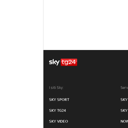
I siti Sky:
Serv
SKY SPORT
SKY
SKY TG24
SKY
SKY VIDEO
NO