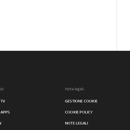
izi:
Note legali:
 TV
GESTIONE COOKIE
 APPS
COOKIE POLICY
W
NOTE LEGALI