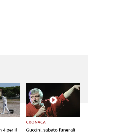
CRONACA
n 4 per il
Guccini, sabato funerali