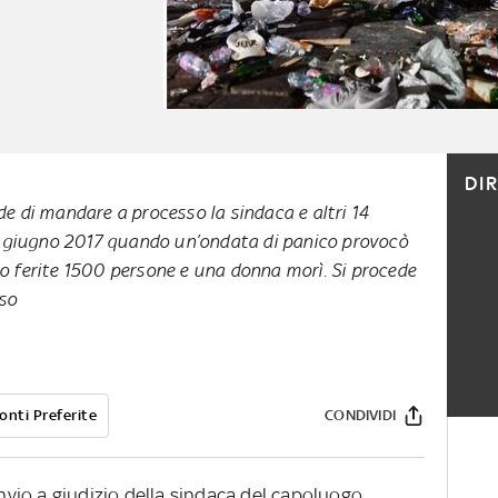
DI
de di mandare a processo la sindaca e altri 14
l 3 giugno 2017 quando un’ondata di panico provocò
ro ferite 1500 persone e una donna morì. Si procede
oso
onti Preferite
CONDIVIDI
invio a giudizio della sindaca del capoluogo