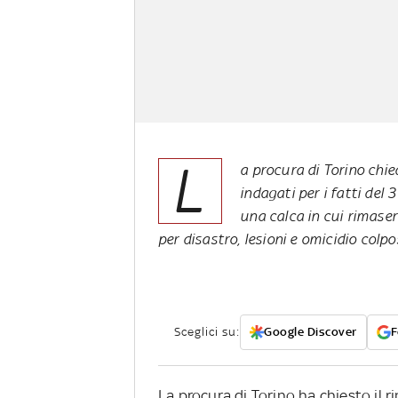
L
a procura di Torino chie
indagati per i fatti de
una calca in cui rimase
per disastro, lesioni e omicidio colp
Sceglici su:
Google Discover
F
La procura di Torino ha chiesto il r