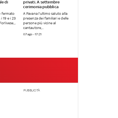
le di
privati. A settembre
cerimonia pubblica
o fermato
A Pavana l’ultimo saluto alla
i 19 e i 23
presenza dei familiari e delle
orlivese,...
persone più vicine al
cantautore,...
07 ago - 17:21
PUBBLICITÀ