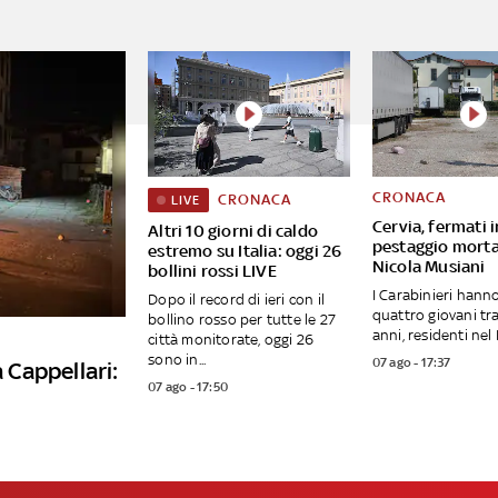
CRONACA
CRONACA
LIVE
Cervia, fermati i
Altri 10 giorni di caldo
pestaggio morta
estremo su Italia: oggi 26
Nicola Musiani
bollini rossi LIVE
I Carabinieri hann
Dopo il record di ieri con il
quattro giovani tra 
bollino rosso per tutte le 27
anni, residenti nel F
città monitorate, oggi 26
sono in...
07 ago - 17:37
a Cappellari:
07 ago - 17:50