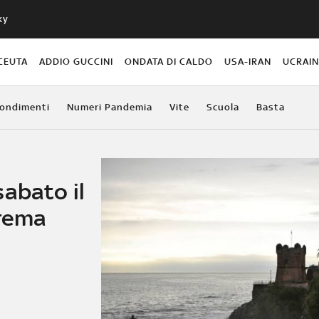
ky
CEUTA
ADDIO GUCCINI
ONDATA DI CALDO
USA-IRAN
UCRAI
ondimenti
Numeri Pandemia
Vite
Scuola
Basta
abato il
trema