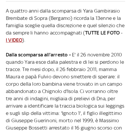
A quattro anni dalla scomparsa di Yara Gambirasio
Brembate di Sopra (Bergamo) ricorda la 13enne e la
famiglia sceglie quella discrezione e quel silenzio che
da sempre li hanno accompagnati (
TUTTE LE FOTO
-
I VIDEO
).
Dalla scomparsa all'arresto -
E' il 26 novembre 2010
quando Yara esce dalla palestra e di lei si perdono le
tracce. Tre mesi dopo, il 26 febbraio 2011, mamma
Maura e papà Fulvio devono smettere di sperare: il
corpo della loro bambina viene trovato in un campo
abbandonato a Chignolo d'Isola. Ci vorranno oltre
tre anni di indagini, migliaia di prelievi di Dna, per
arrivare a identificare la traccia biologica sui leggings
e sugli slip della vittima: 'Ignoto 1', il figlio illegittimo
di Giuseppe Guerinoni, morto nel 1999, è Massimo
Giuseppe Bossetti arrestato il 16 giugno scorso con