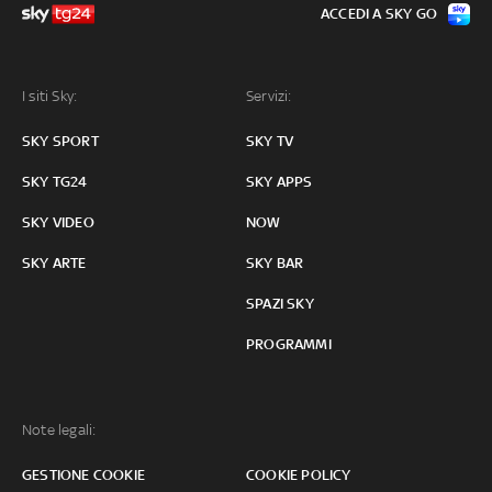
ACCEDI A SKY GO
I siti Sky:
Servizi:
SKY SPORT
SKY TV
SKY TG24
SKY APPS
SKY VIDEO
NOW
SKY ARTE
SKY BAR
SPAZI SKY
PROGRAMMI
Note legali:
GESTIONE COOKIE
COOKIE POLICY