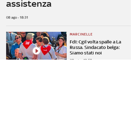
assistenza
08 ago - 18:31
MARCINELLE
FdI: Cgil volta spalle a La
Russa. Sindacato belga:
Siamo stati noi
08 ago - 12:58
LE PROPOSTE
Codice della strada, patente
a 17 anni e multe: le novità
allo studio
08 ago - 17:45
GUIDA PRATICA