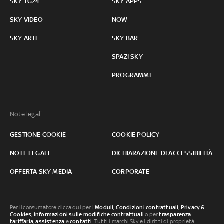
SKY TG24
SKY APPS
SKY VIDEO
NOW
SKY ARTE
SKY BAR
SPAZI SKY
PROGRAMMI
Note legali:
GESTIONE COOKIE
COOKIE POLICY
NOTE LEGALI
DICHIARAZIONE DI ACCESSIBILITÀ
OFFERTA SKY MEDIA
CORPORATE
Per il consumatore clicca qui per i
Moduli, Condizioni contrattuali
,
Privacy &
Cookies
,
informazioni sulle modifiche contrattuali
o per
trasparenza
tariffaria
,
assistenza
e
contatti
. Tutti i marchi Sky e i diritti di proprietà