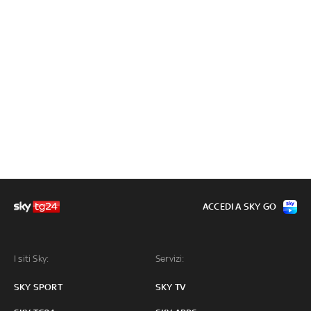
ACCEDI A SKY GO
I siti Sky:
Servizi:
SKY SPORT
SKY TV