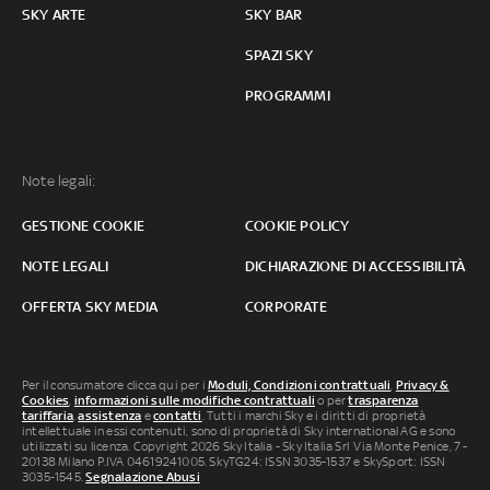
SKY ARTE
SKY BAR
SPAZI SKY
PROGRAMMI
Note legali:
GESTIONE COOKIE
COOKIE POLICY
NOTE LEGALI
DICHIARAZIONE DI ACCESSIBILITÀ
OFFERTA SKY MEDIA
CORPORATE
Per il consumatore clicca qui per i
Moduli, Condizioni contrattuali
,
Privacy &
Cookies
,
informazioni sulle modifiche contrattuali
o per
trasparenza
tariffaria
,
assistenza
e
contatti
. Tutti i marchi Sky e i diritti di proprietà
intellettuale in essi contenuti, sono di proprietà di Sky international AG e sono
utilizzati su licenza. Copyright 2026 Sky Italia - Sky Italia Srl Via Monte Penice, 7 -
20138 Milano P.IVA 04619241005. SkyTG24: ISSN 3035-1537 e SkySport: ISSN
3035-1545.
Segnalazione Abusi