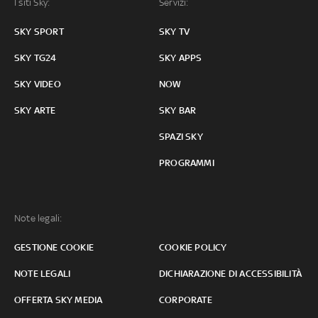
I siti Sky:
Servizi:
SKY SPORT
SKY TV
SKY TG24
SKY APPS
SKY VIDEO
NOW
SKY ARTE
SKY BAR
SPAZI SKY
PROGRAMMI
Note legali:
GESTIONE COOKIE
COOKIE POLICY
NOTE LEGALI
DICHIARAZIONE DI ACCESSIBILITÀ
OFFERTA SKY MEDIA
CORPORATE