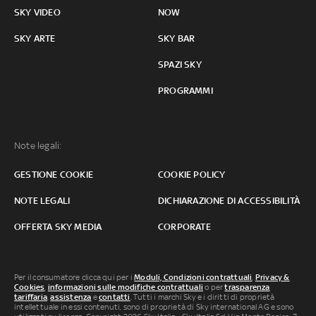
SKY VIDEO
NOW
SKY ARTE
SKY BAR
SPAZI SKY
PROGRAMMI
Note legali:
GESTIONE COOKIE
COOKIE POLICY
NOTE LEGALI
DICHIARAZIONE DI ACCESSIBILITÀ
OFFERTA SKY MEDIA
CORPORATE
Per il consumatore clicca qui per i
Moduli, Condizioni contrattuali
,
Privacy &
Cookies
,
informazioni sulle modifiche contrattuali
o per
trasparenza
tariffaria
,
assistenza
e
contatti
. Tutti i marchi Sky e i diritti di proprietà
intellettuale in essi contenuti, sono di proprietà di Sky international AG e sono