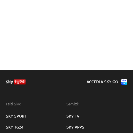
ACCEDI A SKY GO
I siti Sky:
Servizi:
SKY SPORT
SKY TV
SKY TG24
SKY APPS