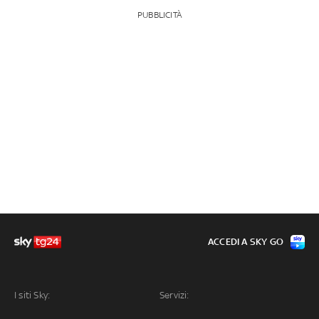
PUBBLICITÀ
ACCEDI A SKY GO
I siti Sky:
Servizi: