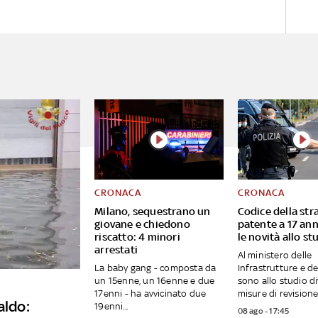
CRONACA
CRONACA
Milano, sequestrano un
Codice della str
giovane e chiedono
patente a 17 ann
riscatto: 4 minori
le novità allo st
arrestati
Al ministero delle
La baby gang - composta da
Infrastrutture e de
un 15enne, un 16enne e due
sono allo studio d
17enni - ha avvicinato due
misure di revisione.
aldo:
19enni...
08 ago - 17:45