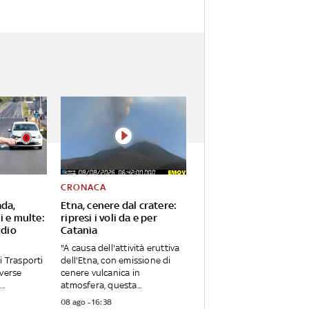
CRONACA
ada,
Etna, cenere dal cratere:
i e multe:
ripresi i voli da e per
udio
Catania
"A causa dell'attività eruttiva
i Trasporti
dell'Etna, con emissione di
iverse
cenere vulcanica in
..
atmosfera, questa...
08 ago - 16:38