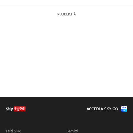
PUBBLICITÀ
ACCEDI A SKY GO
I siti Sky:
Servizi: