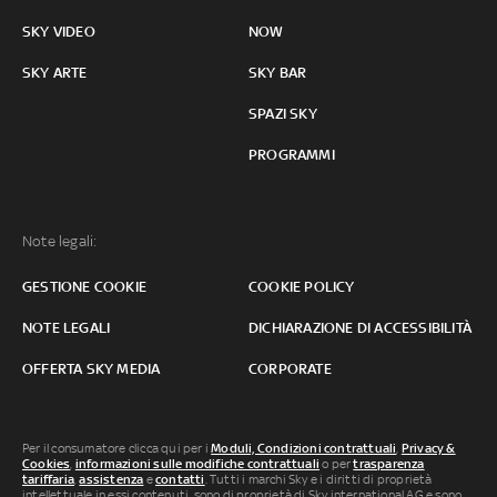
SKY VIDEO
NOW
SKY ARTE
SKY BAR
SPAZI SKY
PROGRAMMI
Note legali:
GESTIONE COOKIE
COOKIE POLICY
NOTE LEGALI
DICHIARAZIONE DI ACCESSIBILITÀ
OFFERTA SKY MEDIA
CORPORATE
Per il consumatore clicca qui per i
Moduli, Condizioni contrattuali
,
Privacy &
Cookies
,
informazioni sulle modifiche contrattuali
o per
trasparenza
tariffaria
,
assistenza
e
contatti
. Tutti i marchi Sky e i diritti di proprietà
intellettuale in essi contenuti, sono di proprietà di Sky international AG e sono