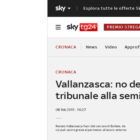
Esplora tutte le offerte S
PREMIO STREG
CRONACA
News
Video
Approf
CRONACA
Vallanzasca: no de
tribunale alla sem
08 feb 2011 - 14:27
Renato Vallanzasca fuori dal carcere di Bollate, da
cui può uscire grazie al permesso al lavoro esterno