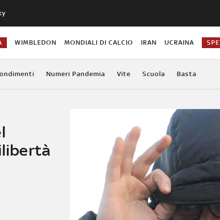
ky
A
WIMBLEDON
MONDIALI DI CALCIO
IRAN
UCRAINA
SPE
ondimenti
Numeri Pandemia
Vite
Scuola
Basta
l
ilibertà