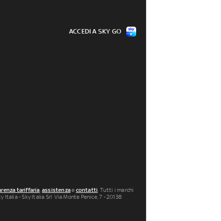
ACCEDI A SKY GO
renza tariffaria
,
assistenza
e
contatti
. Tutti i marchi
 Italia - Sky Italia Srl Via Monte Penice, 7 - 20138