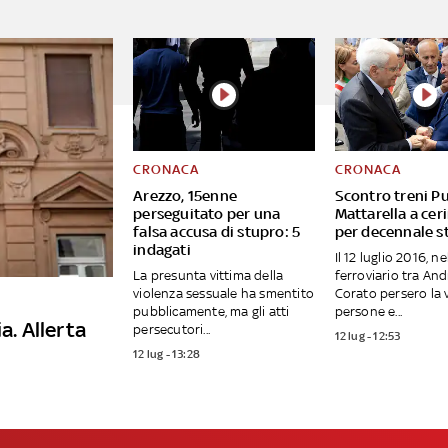
CRONACA
CRONACA
Arezzo, 15enne
Scontro treni Pu
perseguitato per una
Mattarella a ce
falsa accusa di stupro: 5
per decennale s
indagati
Il 12 luglio 2016, ne
La presunta vittima della
ferroviario tra And
violenza sessuale ha smentito
Corato persero la v
pubblicamente, ma gli atti
persone e...
a. Allerta
persecutori...
12 lug - 12:53
12 lug - 13:28