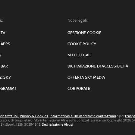
izi:
Note legali:
 TV
GESTIONE COOKIE
 APPS
COOKIE POLICY
W
NOTE LEGALI
 BAR
DICHIARAZIONE DI ACCESSIBILITÀ
ZI SKY
OFFERTA SKY MEDIA
GRAMMI
CORPORATE
contrattuali
,
Privacy & Cookies
,
informazioni sulle modifiche contrattuali
o per
traspa
uti, sono di proprietà di Sky international AG e sono utilizzati su licenza. Copyright 2026 Sky
 SkySport: ISSN 3035-1545.
Segnalazione Abusi