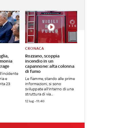
CRONACA
glia,
Rozzano, scoppia
rimonia
incendio in un
trage
capannone: alta colonna
di fumo
ll’incidente
ria e
Le fiamme, stando alle prime
ita 23
informazioni, si sono
sviluppate all'interno di una
struttura di via...
12 lug - 11:40