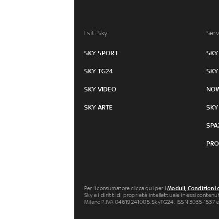
I siti Sky:
Serv
SKY SPORT
SKY
SKY TG24
SKY
SKY VIDEO
NO
SKY ARTE
SKY
SPA
PRO
Per il consumatore clicca qui per i
Moduli, Condizioni 
Sky e i diritti di proprietà intellettuale in essi conten
Milano P.IVA 04619241005. SkyTG24: ISSN 3035-1537 e