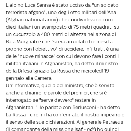
L'alpino Luca Sanna è stato ucciso da "un soldato
terrorista afgano", uno degli otto militari dell'Ana
(Afghan national army) che condividevano con i
dieci italiani un avamposto di 75 metri quadrati su
un cucuzzolo a 480 metri di altezza nella zona di
Bala Murghab e che "si era arruolato tre mesi fa
proprio con l'obiettivo" di uccidere. Infiltrati: è una
delle "nuove minacce" con cui devono fare i conti i
militari italiani in Afghanistan, ha detto il ministro
della Difesa Ignazio La Russa che mercoledì 19
gennaio alla Camera.
Un'informativa, quella del ministro, che è servita
anche a chiarire le parole del premier, che si è
interrogato se "serva davvero" restare in
Afghanistan. "Ho parlato con Berlusconi - ha detto
La Russa - che mi ha confermato il nostro impegno e
il senso delle sue dichiarazioni. Al generale Petraeus
(il comandante della missione Isaf -
ndr
) ho quindi