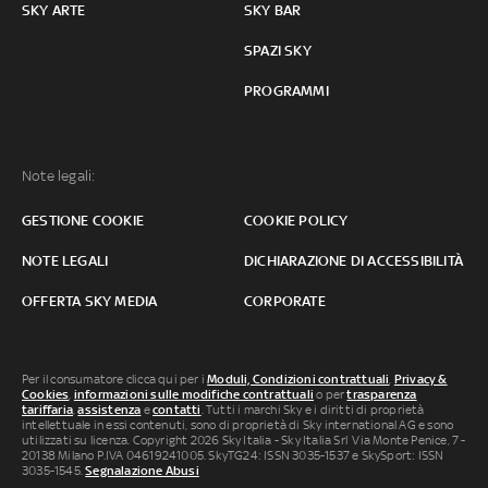
SKY ARTE
SKY BAR
SPAZI SKY
PROGRAMMI
Note legali:
GESTIONE COOKIE
COOKIE POLICY
NOTE LEGALI
DICHIARAZIONE DI ACCESSIBILITÀ
OFFERTA SKY MEDIA
CORPORATE
Per il consumatore clicca qui per i
Moduli, Condizioni contrattuali
,
Privacy &
Cookies
,
informazioni sulle modifiche contrattuali
o per
trasparenza
tariffaria
,
assistenza
e
contatti
. Tutti i marchi Sky e i diritti di proprietà
intellettuale in essi contenuti, sono di proprietà di Sky international AG e sono
utilizzati su licenza. Copyright 2026 Sky Italia - Sky Italia Srl Via Monte Penice, 7 -
20138 Milano P.IVA 04619241005. SkyTG24: ISSN 3035-1537 e SkySport: ISSN
3035-1545.
Segnalazione Abusi