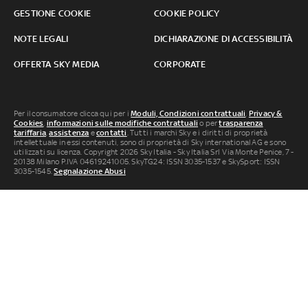
GESTIONE COOKIE
COOKIE POLICY
NOTE LEGALI
DICHIARAZIONE DI ACCESSIBILITÀ
OFFERTA SKY MEDIA
CORPORATE
Per il consumatore clicca qui per i
Moduli, Condizioni contrattuali
,
Privacy &
Cookies
,
informazioni sulle modifiche contrattuali
o per
trasparenza
tariffaria
,
assistenza
e
contatti
. Tutti i marchi Sky e i diritti di proprietà
intellettuale in essi contenuti, sono di proprietà di Sky international AG e sono
utilizzati su licenza. Copyright 2026 Sky Italia - Sky Italia Srl Via Monte Penice, 7 -
20138 Milano P.IVA 04619241005. SkyTG24: ISSN 3035-1537 e SkySport: ISSN
3035-1545.
Segnalazione Abusi