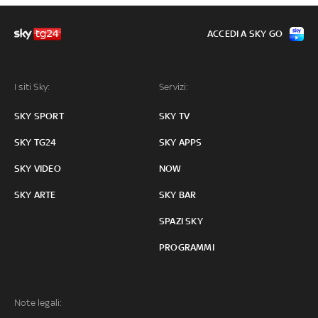
ACCEDI A SKY GO
I siti Sky:
Servizi:
SKY SPORT
SKY TV
SKY TG24
SKY APPS
SKY VIDEO
NOW
SKY ARTE
SKY BAR
SPAZI SKY
PROGRAMMI
Note legali: