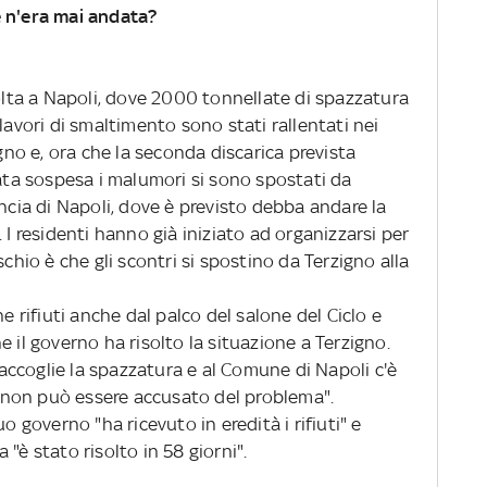
e n'era mai andata?
solta a Napoli, dove 2000 tonnellate di spazzatura
lavori di smaltimento sono stati rallentati nei
igno e, ora che la seconda discarica prevista
tata sospesa i malumori si sono spostati da
incia di Napoli, dove è previsto debba andare la
residenti hanno già iniziato ad organizzarsi per
schio è che gli scontri si spostino da Terzigno alla
ne rifiuti anche dal palco del salone del Ciclo e
 il governo ha risolto la situazione a Terzigno.
 raccoglie la spazzatura e al Comune di Napoli c'è
no non può essere accusato del problema".
o governo "ha ricevuto in eredità i rifiuti" e
a "è stato risolto in 58 giorni".