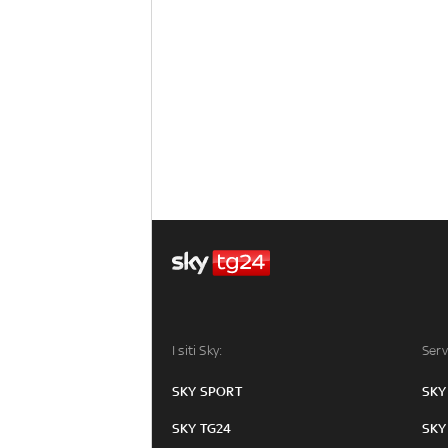
I siti Sky:
Serv
SKY SPORT
SKY
SKY TG24
SKY