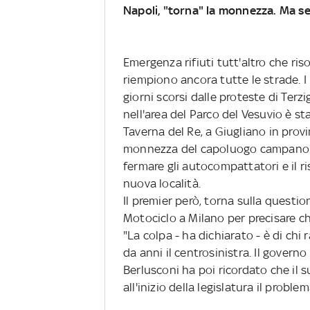
Napoli, "torna" la monnezza. Ma s
Emergenza rifiuti tutt'altro che ri
riempiono ancora tutte le strade. I 
giorni scorsi dalle proteste di Terz
nell'area del Parco del Vesuvio è s
Taverna del Re, a Giugliano in prov
monnezza del capoluogo campano. I 
fermare gli autocompattatori e il ri
nuova località.
Il premier però, torna sulla questio
Motociclo a Milano per precisare che
"La colpa - ha dichiarato - è di chi
da anni il centrosinistra. Il gover
Berlusconi ha poi ricordato che il su
all'inizio della legislatura il problem