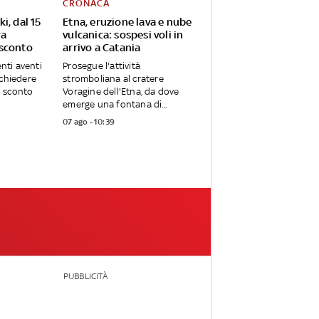
CRONACA
i, dal 15
Etna, eruzione lava e nube
ra
vulcanica: sospesi voli in
 sconto
arrivo a Catania
enti aventi
Prosegue l'attività
ichiedere
stromboliana al cratere
 sconto
Voragine dell'Etna, da dove
emerge una fontana di...
07 ago - 10:39
PUBBLICITÀ