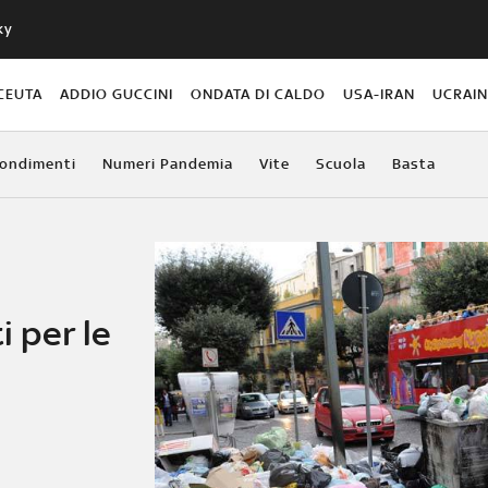
ky
CEUTA
ADDIO GUCCINI
ONDATA DI CALDO
USA-IRAN
UCRAI
ondimenti
Numeri Pandemia
Vite
Scuola
Basta
i per le