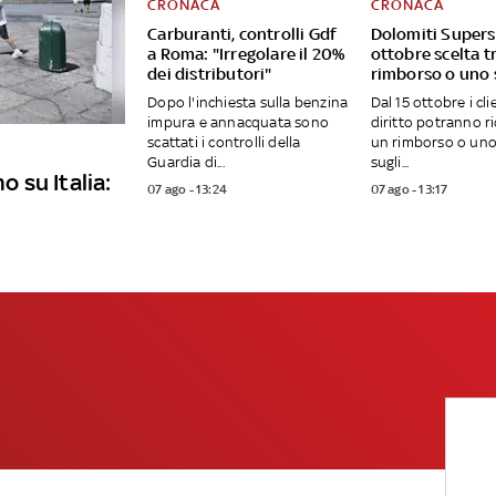
CRONACA
CRONACA
Carburanti, controlli Gdf
Dolomiti Supersk
a Roma: "Irregolare il 20%
ottobre scelta t
dei distributori"
rimborso o uno
Dopo l'inchiesta sulla benzina
Dal 15 ottobre i cli
impura e annacquata sono
diritto potranno r
scattati i controlli della
un rimborso o uno
Guardia di...
sugli...
o su Italia:
07 ago - 13:24
07 ago - 13:17