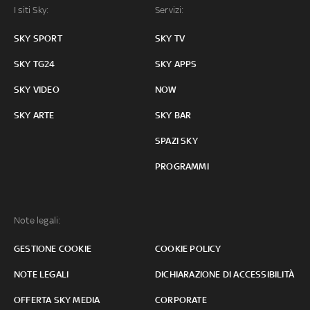
I siti Sky:
Servizi:
SKY SPORT
SKY TV
SKY TG24
SKY APPS
SKY VIDEO
NOW
SKY ARTE
SKY BAR
SPAZI SKY
PROGRAMMI
Note legali:
GESTIONE COOKIE
COOKIE POLICY
NOTE LEGALI
DICHIARAZIONE DI ACCESSIBILITÀ
OFFERTA SKY MEDIA
CORPORATE