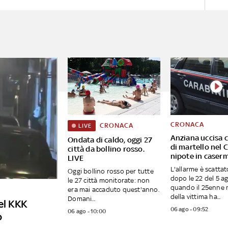
CRONACA
CRONACA
LIVE
Anziana uccisa c
Ondata di caldo, oggi 27
di martello nel 
città da bollino rosso.
nipote in caser
LIVE
L'allarme è scatta
Oggi bollino rosso per tutte
dopo le 22 del 5 a
le 27 città monitorate: non
quando il 25enne 
era mai accaduto quest'anno.
della vittima ha...
Domani...
el KKK
06 ago - 09:52
06 ago - 10:00
o