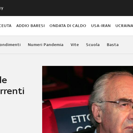
ky
CEUTA
ADDIO BARESI
ONDATA DI CALDO
USA-IRAN
UCRAIN
ondimenti
Numeri Pandemia
Vite
Scuola
Basta
le
rrenti