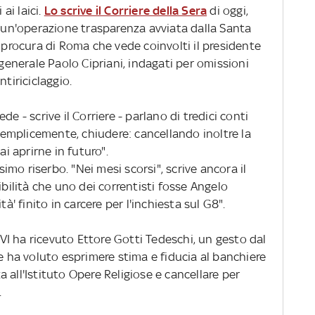
 ai laici.
Lo scrive il Corriere della Sera
di oggi,
i un'operazione trasparenza avviata dalla Santa
a procura di Roma che vede coinvolti il presidente
 generale Paolo Cipriani, indagati per omissioni
tiriciclaggio.
Sede - scrive il Corriere - parlano di tredici conti
 semplicemente, chiudere: cancellando inoltre la
ai aprirne in futuro".
ssimo riserbo. "Nei mesi scorsi", scrive ancora il
ibilità che uno dei correntisti fosse Angelo
tà' finito in carcere per l'inchiesta sul G8".
I ha ricevuto Ettore Gotti Tedeschi, un gesto dal
ce ha voluto esprimere stima e fiducia al banchiere
 all'Istituto Opere Religiose e cancellare per
.