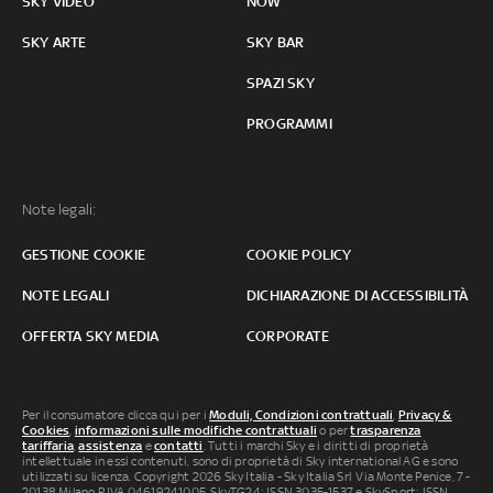
SKY VIDEO
NOW
SKY ARTE
SKY BAR
SPAZI SKY
PROGRAMMI
Note legali:
GESTIONE COOKIE
COOKIE POLICY
NOTE LEGALI
DICHIARAZIONE DI ACCESSIBILITÀ
OFFERTA SKY MEDIA
CORPORATE
Per il consumatore clicca qui per i
Moduli, Condizioni contrattuali
,
Privacy &
Cookies
,
informazioni sulle modifiche contrattuali
o per
trasparenza
tariffaria
,
assistenza
e
contatti
. Tutti i marchi Sky e i diritti di proprietà
intellettuale in essi contenuti, sono di proprietà di Sky international AG e sono
utilizzati su licenza. Copyright 2026 Sky Italia - Sky Italia Srl Via Monte Penice, 7 -
20138 Milano P.IVA 04619241005. SkyTG24: ISSN 3035-1537 e SkySport: ISSN