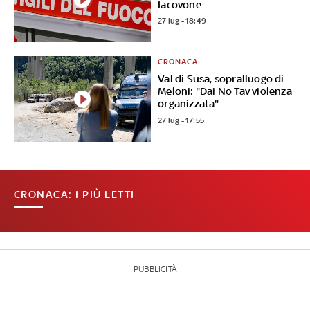
Iacovone
27 lug - 18:49
CRONACA
Val di Susa, sopralluogo di
Meloni: "Dai No Tav violenza
organizzata"
27 lug - 17:55
CRONACA: I PIÙ LETTI
PUBBLICITÀ