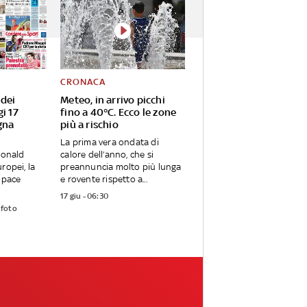
CRONACA
 dei
Meteo, in arrivo picchi
gi 17
fino a 40°C. Ecco le zone
gna
più a rischio
La prima vera ondata di
Donald
calore dell’anno, che si
ropei, la
preannuncia molto più lunga
i pace
e rovente rispetto a...
17 giu - 06:30
 foto