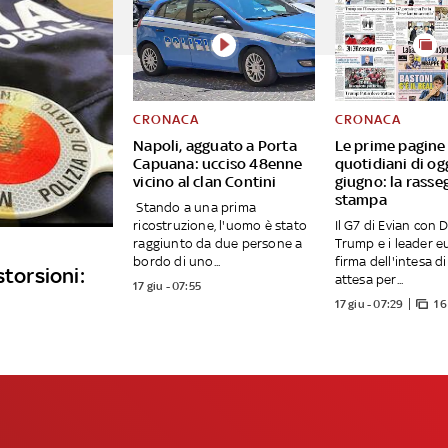
CRONACA
CRONACA
Napoli, agguato a Porta
Le prime pagine
Capuana: ucciso 48enne
quotidiani di og
vicino al clan Contini
giugno: la rasse
stampa
Stando a una prima
ricostruzione, l'uomo è stato
Il G7 di Evian con 
raggiunto da due persone a
Trump e i leader eu
bordo di uno...
firma dell'intesa d
storsioni:
attesa per...
17 giu - 07:55
17 giu - 07:29
16