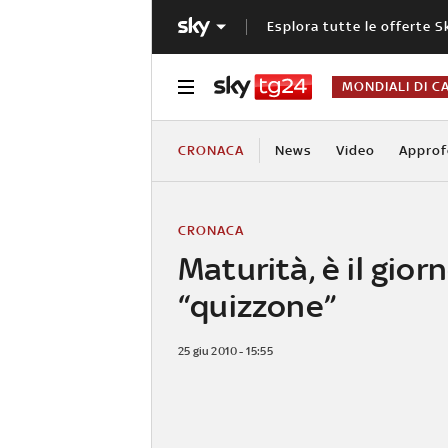
Esplora tutte le offerte S
MONDIALI DI C
CRONACA
News
Video
Approf
CRONACA
Maturità, è il gior
“quizzone”
25 giu 2010 - 15:55