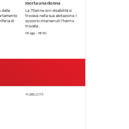
morta una donna
 dalla
La 70enne con disabilità si
partamento
trovava nella sua abitazione. I
riferia di
soccorsi intervenuti l'hanno
trovata...
05 ago - 18:50
PUBBLICITÀ