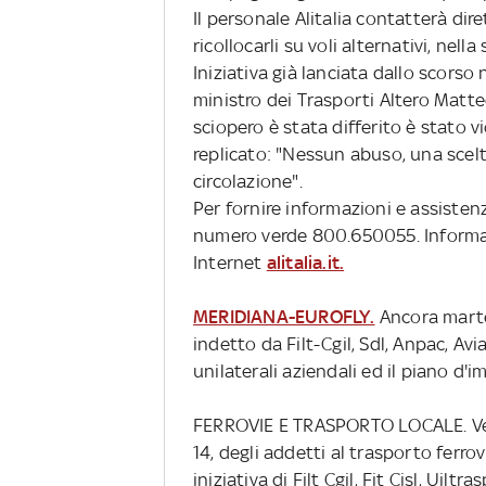
Il personale Alitalia contatterà dir
ricollocarli su voli alternativi, nella
Iniziativa già lanciata dallo scorso
ministro dei Trasporti Altero Matteo
sciopero è stata differito è stato vi
replicato: "Nessun abuso, una scelta 
circolazione".
Per fornire informazioni e assistenza
numero verde 800.650055. Informazi
Internet
alitalia.it.
MERIDIANA-EUROFLY.
Ancora martedì
indetto da Filt-Cgil, Sdl, Anpac, Av
unilaterali aziendali ed il piano d'
FERROVIE E TRASPORTO LOCALE. Vener
14, degli addetti al trasporto ferro
iniziativa di Filt Cgil, Fit Cisl, Uilt