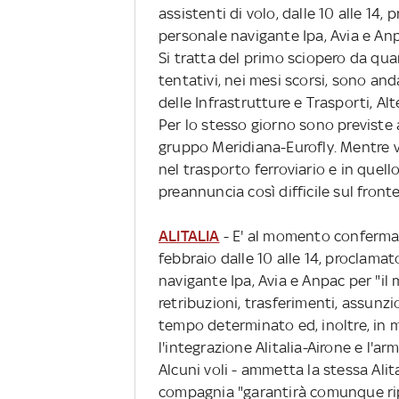
assistenti di volo, dalle 10 alle 14, 
personale navigante Ipa, Avia e An
Si tratta del primo sciopero da quan
tentativi, nei mesi scorsi, sono and
delle Infrastrutture e Trasporti, Alt
Per lo stesso giorno sono previste 
gruppo Meridiana-Eurofly. Mentre v
nel trasporto ferroviario e in quell
preannuncia così difficile sul fronte
ALITALIA
- E' al momento confermato 
febbraio dalle 10 alle 14, proclamat
navigante Ipa, Avia e Anpac per "il 
retribuzioni, trasferimenti, assunz
tempo determinato ed, inoltre, in m
l'integrazione Alitalia-Airone e l'a
Alcuni voli - ammetta la stessa Alit
compagnia "garantirà comunque ripro