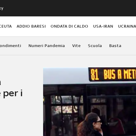
ky
CEUTA
ADDIO BARESI
ONDATA DI CALDO
USA-IRAN
UCRAIN
ondimenti
Numeri Pandemia
Vite
Scuola
Basta
a
 per i