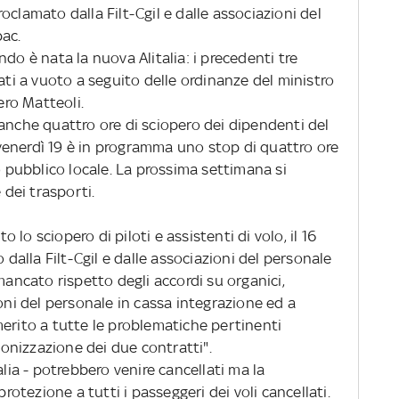
proclamato dalla Filt-Cgil e dalle associazioni del
pac.
do è nata la nuova Alitalia: i precedenti tre
ati a vuoto a seguito delle ordinanze del ministro
ero Matteoli.
anche quattro ore di sciopero dei dipendenti del
enerdì 19 è in programma uno stop di quattro ore
o pubblico locale. La prossima settimana si
 dei trasporti.
lo sciopero di piloti e assistenti di volo, il 16
o dalla Filt-Cgil e dalle associazioni del personale
mancato rispetto degli accordi su organici,
ioni del personale in cassa integrazione ed a
erito a tutte le problematiche pertinenti
rmonizzazione dei due contratti".
alia - potrebbero venire cancellati ma la
tezione a tutti i passeggeri dei voli cancellati.