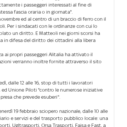
ettamente i passeggeri interessati al fine di
 stessa fascia oraria o in giornata".
 novembre ed al centro di un braccio di ferro con il
li. Per i sindacati con le ordinanze con cui lo
olato un diritto. E Matteoli nei giorni scorsi ha
in difesa del diritto dei cittadini alla libera
 ai propri passeggeri Alitalia ha attivato il
oni verranno inoltre fornite attraverso il sito
, dalle 12 alle 16, stop di tutti i lavoratori
ia ed Unione Piloti "contro le numerose iniziative
impresa che prevede esuberi".
dì 19 febbraio sciopero nazionale, dalle 10 alle
viario e servizi e del trasporto pubblico locale: una
rasporti, Ugltrasporti, Orsa Trasporti, Faisa e Fast, a