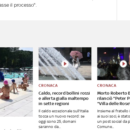
asse il processo".
CRONACA
CRONACA
Caldo, record bollini rossi
Morto Roberto B
e allerta gialla maltempo
rilanciò "Peter 
in sette regioni
"Villa delle Rose
Il caldo eccezionale sull'Italia
Insieme al fratell
tocca un nuovo record: se
ai suoi soci, è stato
oggi sono 25, domani
un post social da 
saranno da...
Comune...