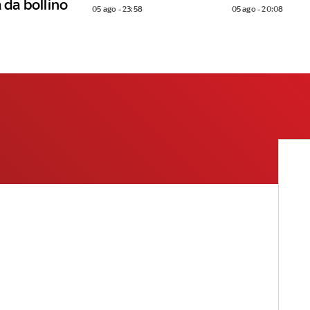
 da bollino
05 ago - 23:58
05 ago - 20:08