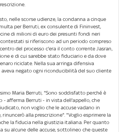
rescrizione.
sto, nelle scorse udienze, la condanna a cinque
 multa per Berruti, ex consulente di Fininvest,
cine di milioni di euro dei presunti fondi neri
ti contestati si riferiscono ad un periodo compreso
l centro del processo c'era il conto corrente Jasran,
ione e di cui sarebbe stato fiduciario e da dove
naro riciclate. Nella sua arringa difensiva
, aveva negato ogni riconducibilità del suo cliente
simo Maria Berruti, "Sono soddisfatto perché è
 - afferma Berruti - in vista dell'appello, che
giudicato, non voglio che le accuse vadano in
 rinuncerò alla prescrizione". "Voglio esprimere la
he la fiducia nella giustizia italiana. Per quanto
ta su alcune delle accuse, sottolineo che queste