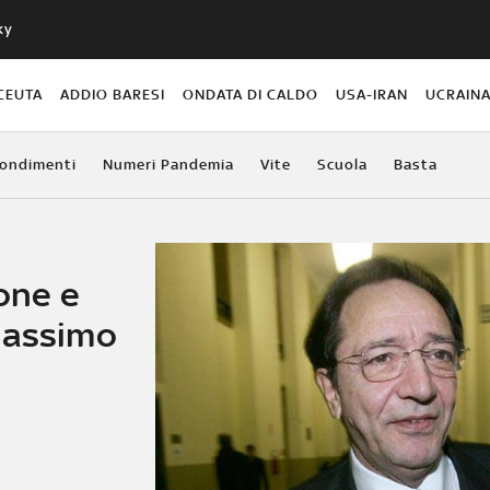
ky
CEUTA
ADDIO BARESI
ONDATA DI CALDO
USA-IRAN
UCRAIN
ondimenti
Numeri Pandemia
Vite
Scuola
Basta
ione e
Massimo