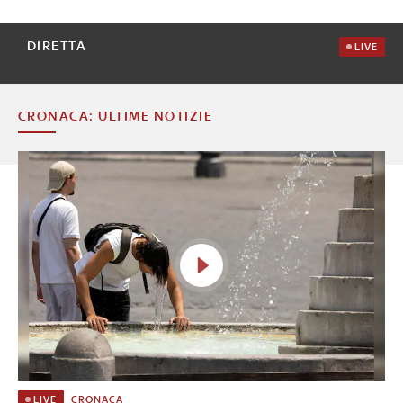
DIRETTA
LIVE
CRONACA: ULTIME NOTIZIE
CRONACA
LIVE