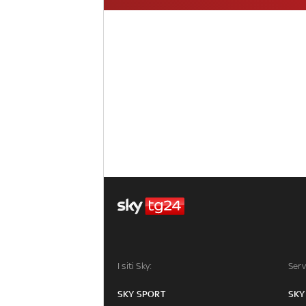
I siti Sky:
Serv
SKY SPORT
SKY