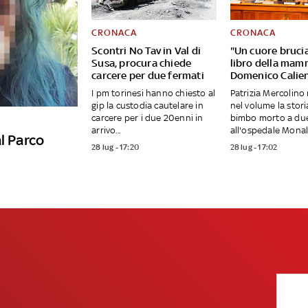
CRONACA
CRONACA
Scontri No Tav in Val di
"Un cuore bruciat
Susa, procura chiede
libro della mam
carcere per due fermati
Domenico Calie
I pm torinesi hanno chiesto al
Patrizia Mercolino
gip la custodia cautelare in
nel volume la stori
carcere per i due 20enni in
bimbo morto a du
arrivo...
all'ospedale Monald
l Parco
28 lug - 17:20
28 lug - 17:02