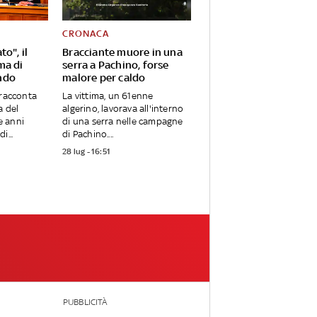
CRONACA
o", il
Bracciante muore in una
ma di
serra a Pachino, forse
ndo
malore per caldo
 racconta
La vittima, un 61enne
a del
algerino, lavorava all'interno
e anni
di una serra nelle campagne
i...
di Pachino....
28 lug - 16:51
PUBBLICITÀ