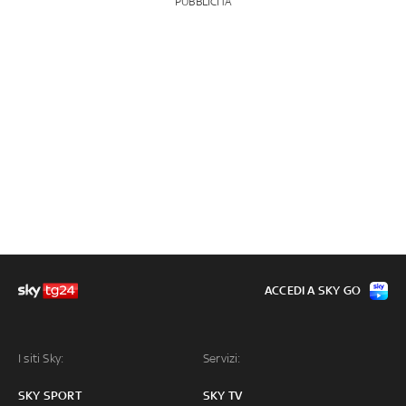
PUBBLICITÀ
ACCEDI A SKY GO
I siti Sky:
Servizi:
SKY SPORT
SKY TV