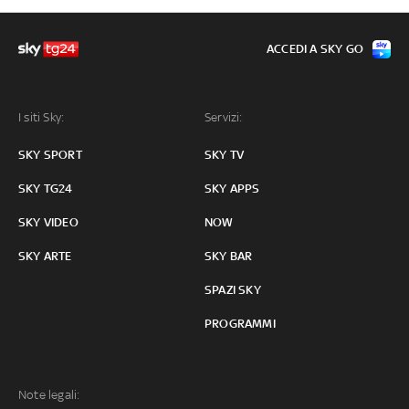
ACCEDI A SKY GO
I siti Sky:
Servizi:
SKY SPORT
SKY TV
SKY TG24
SKY APPS
SKY VIDEO
NOW
SKY ARTE
SKY BAR
SPAZI SKY
PROGRAMMI
Note legali: