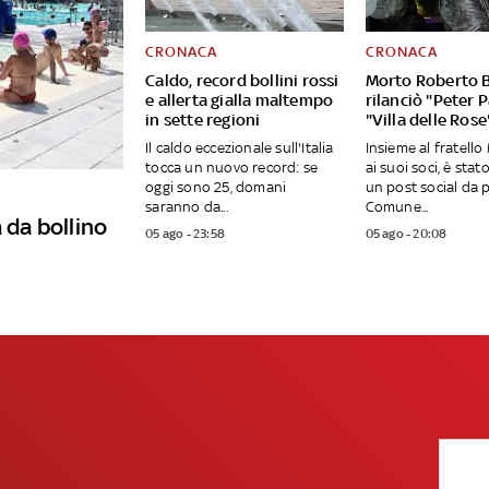
CRONACA
CRONACA
Caldo, record bollini rossi
Morto Roberto B
e allerta gialla maltempo
rilanciò "Peter 
in sette regioni
"Villa delle Rose
Il caldo eccezionale sull'Italia
Insieme al fratell
tocca un nuovo record: se
ai suoi soci, è stato
oggi sono 25, domani
un post social da 
saranno da...
Comune...
 da bollino
05 ago - 23:58
05 ago - 20:08