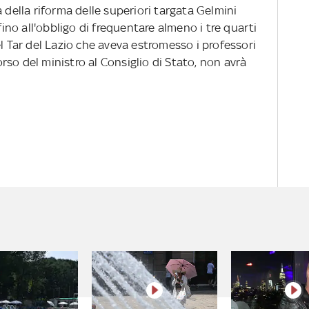
a della riforma delle superiori targa­ta Gelmini
 fino all'ob­bligo di frequentare almeno i tre quarti
l Tar del La­zio che aveva estromesso i professori
corso del ministro al Consiglio di Stato, non avrà