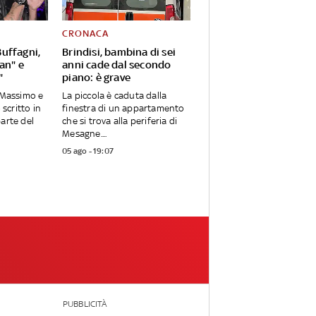
CRONACA
uffagni,
Brindisi, bambina di sei
Pan" e
anni cade dal secondo
"
piano: è grave
o Massimo e
La piccola è caduta dalla
 scritto in
finestra di un appartamento
parte del
che si trova alla periferia di
Mesagne....
05 ago - 19:07
PUBBLICITÀ