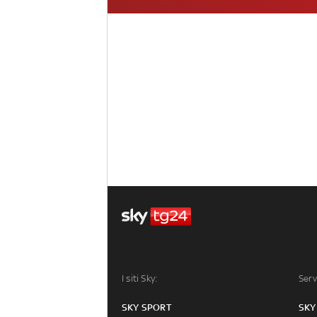
I siti Sky:
Serv
SKY SPORT
SKY