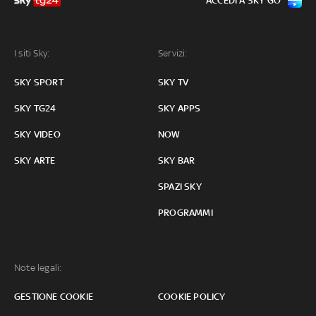
ACCEDI A SKY GO
I siti Sky:
Servizi:
SKY SPORT
SKY TV
SKY TG24
SKY APPS
SKY VIDEO
NOW
SKY ARTE
SKY BAR
SPAZI SKY
PROGRAMMI
Note legali:
GESTIONE COOKIE
COOKIE POLICY