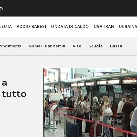
ky
CEUTA
ADDIO BARESI
ONDATA DI CALDO
USA-IRAN
UCRAIN
ondimenti
Numeri Pandemia
Vite
Scuola
Basta
 a
: tutto