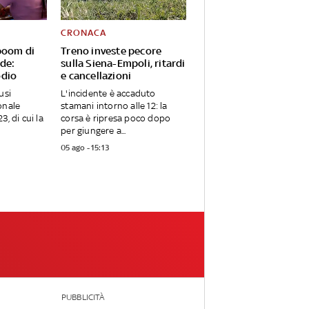
CRONACA
boom di
Treno investe pecore
ode:
sulla Siena-Empoli, ritardi
odio
e cancellazioni
usi
L'incidente è accaduto
onale
stamani intorno alle 12: la
3, di cui la
corsa è ripresa poco dopo
per giungere a...
05 ago - 15:13
PUBBLICITÀ