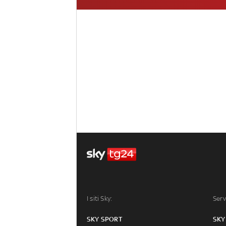
I siti Sky:
Serv
SKY SPORT
SKY