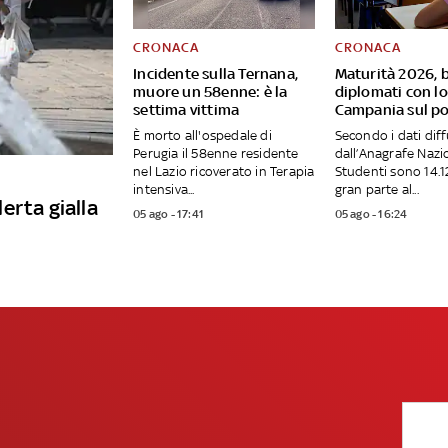
CRONACA
CRONACA
Incidente sulla Ternana,
Maturità 2026, 
muore un 58enne: è la
diplomati con l
settima vittima
Campania sul p
È morto all'ospedale di
Secondo i dati diff
Perugia il 58enne residente
dall’Anagrafe Nazi
nel Lazio ricoverato in Terapia
Studenti sono 14.12
intensiva...
gran parte al...
lerta gialla
05 ago - 17:41
05 ago - 16:24