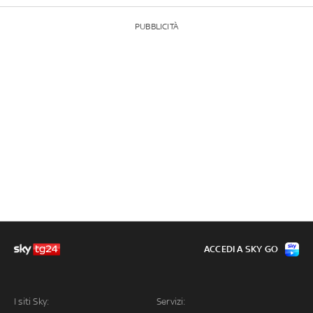
PUBBLICITÀ
ACCEDI A SKY GO
I siti Sky:
Servizi: