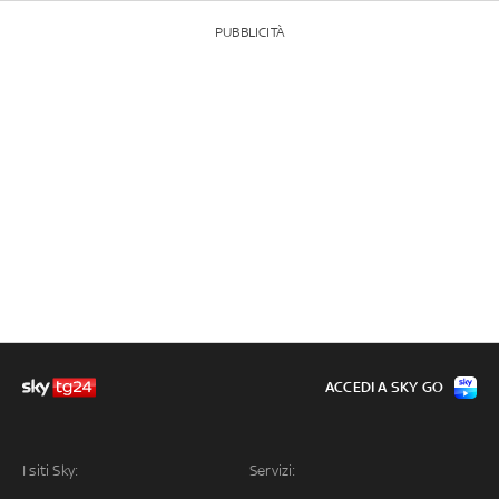
PUBBLICITÀ
ACCEDI A SKY GO
I siti Sky:
Servizi: