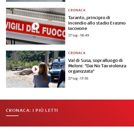
CRONACA
Taranto, principio di
incendio allo stadio Erasmo
Iacovone
27 lug - 18:49
CRONACA
Val di Susa, sopralluogo di
Meloni: "Dai No Tav violenza
organizzata"
27 lug - 17:55
CRONACA: I PIÙ LETTI