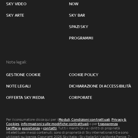
SKY VIDEO
NOW
SKY ARTE
SKY BAR
SPAZI SKY
PROGRAMMI
Note legali:
GESTIONE COOKIE
COOKIE POLICY
NOTE LEGALI
DICHIARAZIONE DI ACCESSIBILITÀ
OFFERTA SKY MEDIA
CORPORATE
Per il consumatore clicca qui per i
Moduli, Condizioni contrattuali
,
Privacy &
Cookies
,
informazioni sulle modifiche contrattuali
o per
trasparenza
tariffaria
,
assistenza
e
contatti
. Tutti i marchi Sky e i diritti di proprietà
intellettuale in essi contenuti, sono di proprietà di Sky international AG e sono
utilizzati su licenza. Copyright 2026 Sky Italia - Sky Italia Srl Via Monte Penice, 7 -