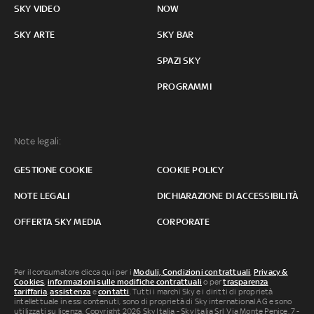
SKY VIDEO
NOW
SKY ARTE
SKY BAR
SPAZI SKY
PROGRAMMI
Note legali:
GESTIONE COOKIE
COOKIE POLICY
NOTE LEGALI
DICHIARAZIONE DI ACCESSIBILITÀ
OFFERTA SKY MEDIA
CORPORATE
Per il consumatore clicca qui per i
Moduli, Condizioni contrattuali
,
Privacy &
Cookies
,
informazioni sulle modifiche contrattuali
o per
trasparenza
tariffaria
,
assistenza
e
contatti
. Tutti i marchi Sky e i diritti di proprietà
intellettuale in essi contenuti, sono di proprietà di Sky international AG e sono
utilizzati su licenza. Copyright 2026 Sky Italia - Sky Italia Srl Via Monte Penice, 7 -