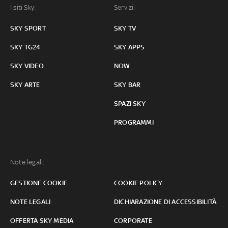
I siti Sky:
Servizi:
SKY SPORT
SKY TV
SKY TG24
SKY APPS
SKY VIDEO
NOW
SKY ARTE
SKY BAR
SPAZI SKY
PROGRAMMI
Note legali:
GESTIONE COOKIE
COOKIE POLICY
NOTE LEGALI
DICHIARAZIONE DI ACCESSIBILITÀ
OFFERTA SKY MEDIA
CORPORATE